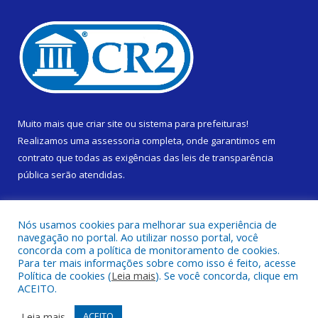
Muito mais que
criar site
ou
sistema para prefeituras
!
Realizamos uma
assessoria
completa, onde garantimos em
contrato que todas as exigências das
leis de transparência
pública
serão atendidas.
Conheça o
PNTP
e o
Radar da Transparência Pública
Nós usamos cookies para melhorar sua experiência de
navegação no portal. Ao utilizar nosso portal, você
concorda com a política de monitoramento de cookies.
Para ter mais informações sobre como isso é feito, acesse
Política de cookies (
Leia mais
). Se você concorda, clique em
Todos os direitos reservados a Prefeitura Municipal de Cametá.
ACEITO.
Mapa do Site
Acessar Área Administrativa
Leia mais
ACEITO