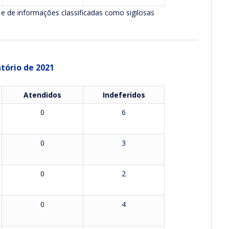
 e de informações classificadas como sigilosas
tório de 2021
Atendidos
Indeferidos
0
6
0
3
0
2
0
4