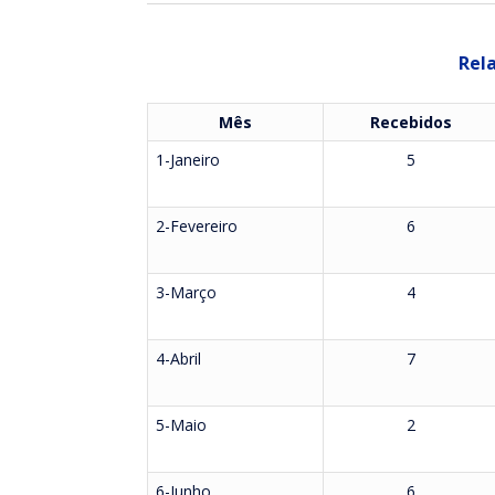
Rela
Mês
Recebidos
1-Janeiro
5
2-Fevereiro
6
3-Março
4
4-Abril
7
5-Maio
2
6-Junho
6