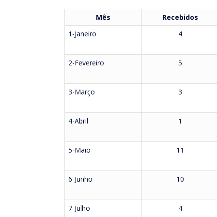
Mês
Recebidos
1-Janeiro
4
2-Fevereiro
5
3-Março
3
4-Abril
1
5-Maio
11
6-Junho
10
7-Julho
4