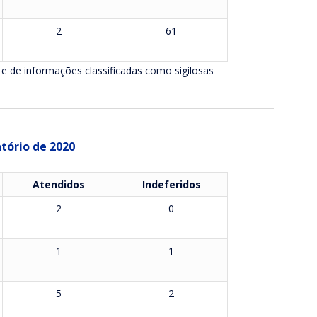
2
61
 e de informações classificadas como sigilosas
tório de 2020
Atendidos
Indeferidos
2
0
1
1
5
2