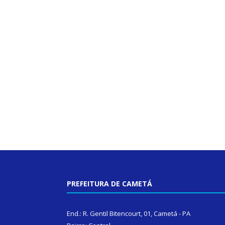
PREFEITURA DE CAMETÁ
End.: R. Gentil Bitencourt, 01, Cametá - PA