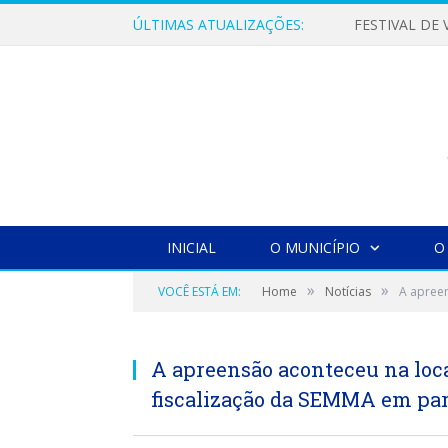
ÚLTIMAS ATUALIZAÇÕES:
INICIAL
O MUNICÍPIO
O
»
»
VOCÊ ESTÁ EM:
Home
Notícias
A apreen
A apreensão aconteceu na loca
fiscalização da SEMMA em parc