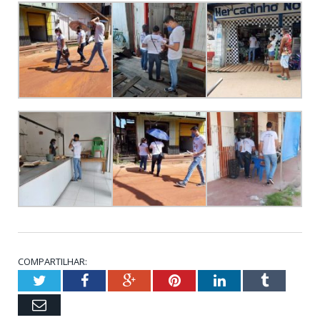
COMPARTILHAR:
Twitter
Facebook
Google+
Pinterest
LinkedIn
Tumblr
Email