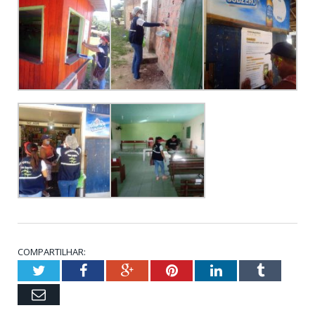
COMPARTILHAR:
Twitter
Facebook
Google+
Pinterest
LinkedIn
Tumblr
Email