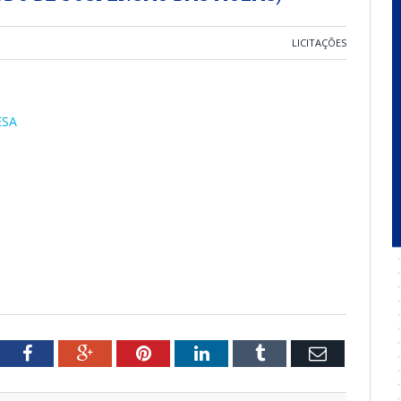
LICITAÇÕES
ESA
tter
Facebook
Google+
Pinterest
LinkedIn
Tumblr
Email