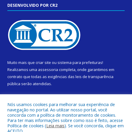
DESENVOLVIDO POR CR2
Muito mais que
criar site
ou
sistema para prefeituras
!
Realizamos uma
assessoria
completa, onde garantimos em
contrato que todas as exigências das
leis de transparência
pública
serão atendidas.
Conheça o
PNTP
e o
Radar da Transparência Pública
Nós usamos cookies para melhorar sua experiência de
navegação no portal. Ao utilizar nosso portal, você
concorda com a política de monitoramento de cookies.
Para ter mais informações sobre como isso é feito, acesse
Política de cookies (
Leia mais
). Se você concorda, clique em
Todos os direitos reservados a Prefeitura Municipal de Cametá.
ACEITO.