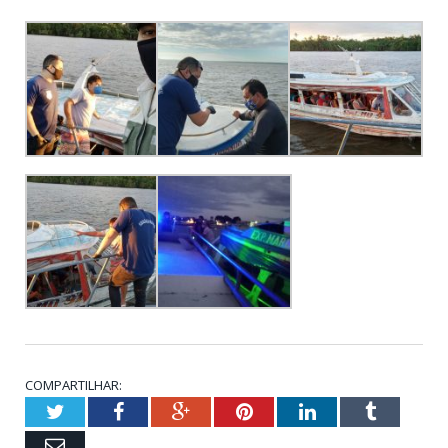
COMPARTILHAR:
Twitter
Facebook
Google+
Pinterest
LinkedIn
Tumblr
Email