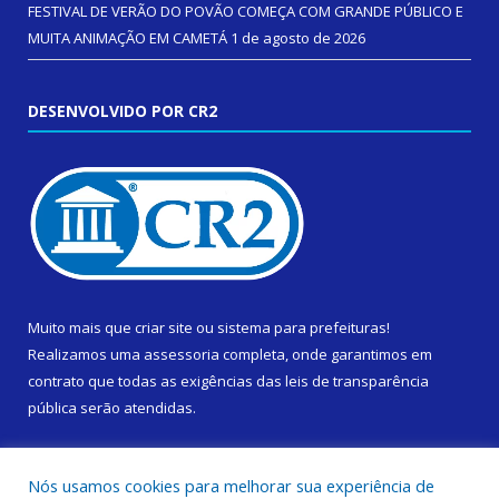
FESTIVAL DE VERÃO DO POVÃO COMEÇA COM GRANDE PÚBLICO E
MUITA ANIMAÇÃO EM CAMETÁ
1 de agosto de 2026
DESENVOLVIDO POR CR2
Muito mais que
criar site
ou
sistema para prefeituras
!
Realizamos uma
assessoria
completa, onde garantimos em
contrato que todas as exigências das
leis de transparência
pública
serão atendidas.
Conheça o
PNTP
e o
Radar da Transparência Pública
Nós usamos cookies para melhorar sua experiência de