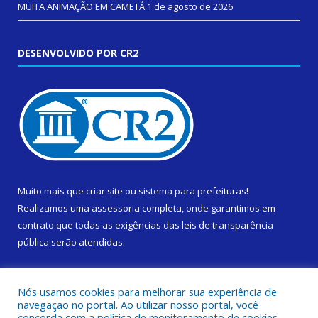
MUITA ANIMAÇÃO EM CAMETÁ
1 de agosto de 2026
DESENVOLVIDO POR CR2
Muito mais que
criar site
ou
sistema para prefeituras
!
Realizamos uma
assessoria
completa, onde garantimos em
contrato que todas as exigências das
leis de transparência
pública
serão atendidas.
Conheça o
PNTP
e o
Radar da Transparência Pública
Nós usamos cookies para melhorar sua experiência de
navegação no portal. Ao utilizar nosso portal, você
concorda com a política de monitoramento de cookies.