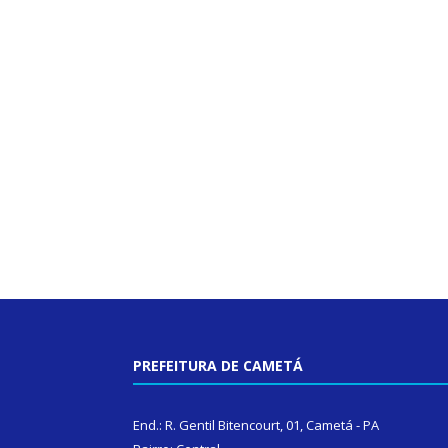
PREFEITURA DE CAMETÁ
End.: R. Gentil Bitencourt, 01, Cametá - PA