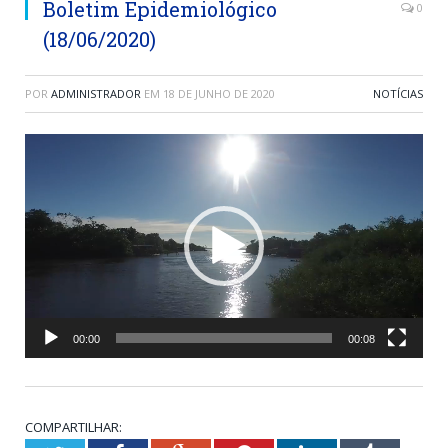
Boletim Epidemiológico
0
(18/06/2020)
POR
ADMINISTRADOR
EM
18 DE JUNHO DE 2020
NOTÍCIAS
Tocador
de
vídeo
00:00
00:08
COMPARTILHAR: