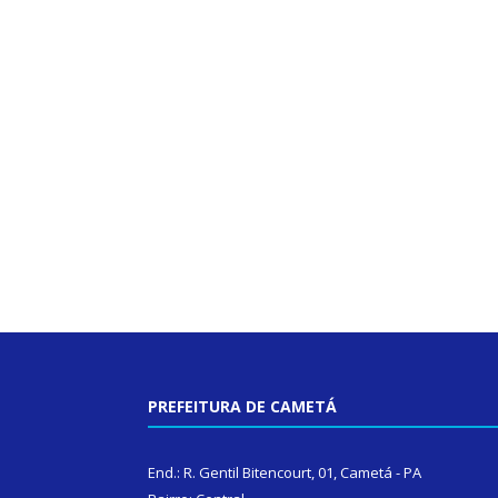
PREFEITURA DE CAMETÁ
End.: R. Gentil Bitencourt, 01, Cametá - PA