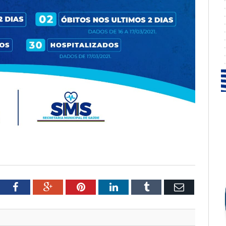
tter
Facebook
Google+
Pinterest
LinkedIn
Tumblr
Email