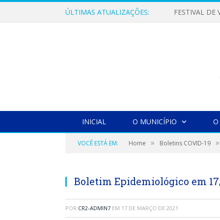
ÚLTIMAS ATUALIZAÇÕES:
INICIAL
O MUNICÍPIO
O
»
»
VOCÊ ESTÁ EM:
Home
Boletins COVID-19
Boletim Epidemiológico em 17
POR
CR2-ADMIN7
EM
17 DE MARÇO DE 2021