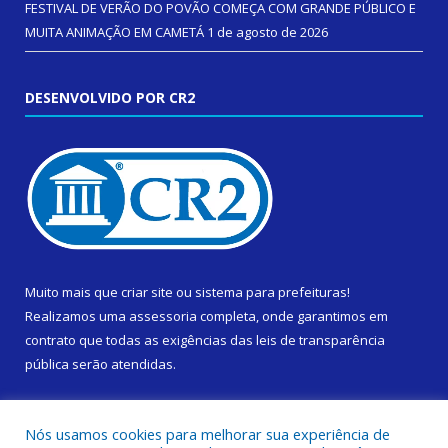
FESTIVAL DE VERÃO DO POVÃO COMEÇA COM GRANDE PÚBLICO E
MUITA ANIMAÇÃO EM CAMETÁ
1 de agosto de 2026
DESENVOLVIDO POR CR2
Muito mais que
criar site
ou
sistema para prefeituras
!
Realizamos uma
assessoria
completa, onde garantimos em
contrato que todas as exigências das
leis de transparência
pública
serão atendidas.
Conheça o
PNTP
e o
Radar da Transparência Pública
Nós usamos cookies para melhorar sua experiência de