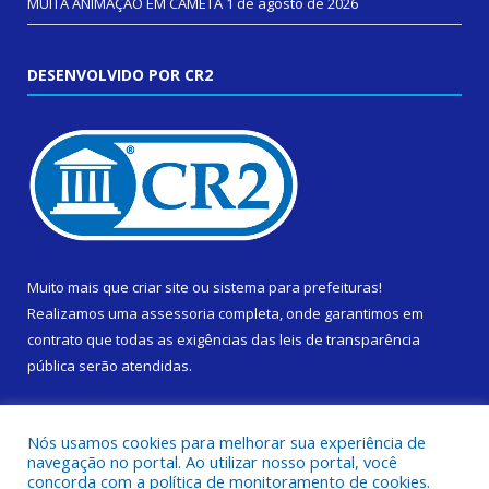
MUITA ANIMAÇÃO EM CAMETÁ
1 de agosto de 2026
DESENVOLVIDO POR CR2
Muito mais que
criar site
ou
sistema para prefeituras
!
Realizamos uma
assessoria
completa, onde garantimos em
contrato que todas as exigências das
leis de transparência
pública
serão atendidas.
Conheça o
PNTP
e o
Radar da Transparência Pública
Nós usamos cookies para melhorar sua experiência de
navegação no portal. Ao utilizar nosso portal, você
concorda com a política de monitoramento de cookies.