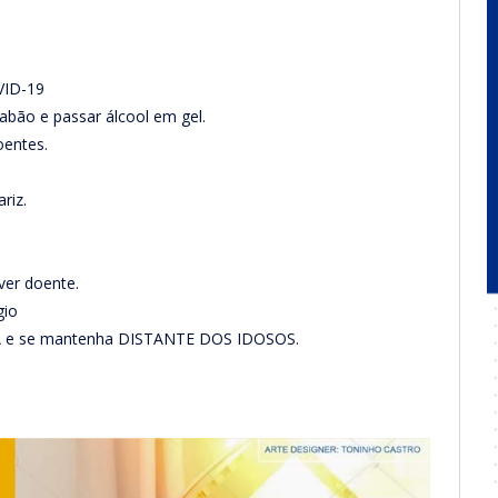
VID-19
bão e passar álcool em gel.
oentes.
riz.
ver doente.
gio
ARA e se mantenha DISTANTE DOS IDOSOS.