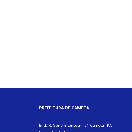
PREFEITURA DE CAMETÁ
End.: R. Gentil Bitencourt, 01, Cametá - PA