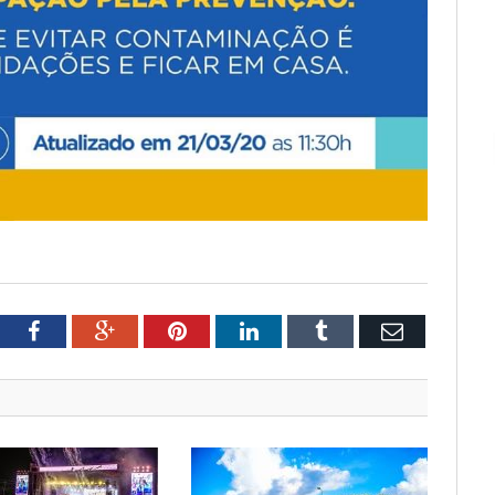
tter
Facebook
Google+
Pinterest
LinkedIn
Tumblr
Email