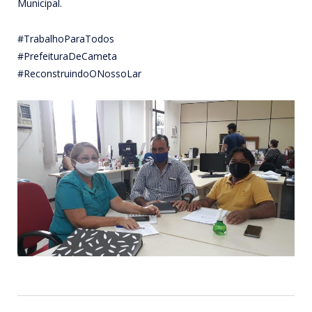
Municipal.
#TrabalhoParaTodos
#PrefeituraDeCameta
#ReconstruindoONossoLar