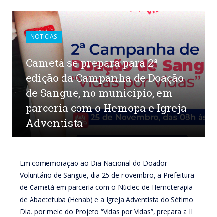
NOTÍCIAS
Cametá se prepara para 2ª
edição da Campanha de Doação
de Sangue, no município, em
parceria com o Hemopa e Igreja
Adventista
por
CR2-ADMIN11
em
21 DE NOVEMBRO DE 2023
0
COMENTÁRIOS
Em comemoração ao Dia Nacional do Doador
Voluntário de Sangue, dia 25 de novembro, a Prefeitura
de Cametá em parceria com o Núcleo de Hemoterapia
de Abaetetuba (Henab) e a Igreja Adventista do Sétimo
Dia, por meio do Projeto “Vidas por Vidas”, prepara a II