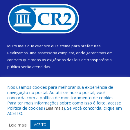
Muito mais que
criar site
ou
sistema para prefeituras
!
Realizamos uma
assessoria
completa, onde garantimos em
contrato que todas as exigências das
leis de transparência
pública
serão atendidas.
Conheça o
PNTP
e o
Radar da Transparência Pública
Nós usamos cookies para melhorar sua experiência de
navegação no portal. Ao utilizar nosso portal, você
concorda com a política de monitoramento de cookies.
Para ter mais informações sobre como isso é feito, acesse
Política de cookies (
Leia mais
). Se você concorda, clique em
Todos os direitos reservados a Prefeitura Municipal de Cametá.
ACEITO.
Mapa do Site
Acessar Área Administrativa
Leia mais
ACEITO
Acessar Webmail