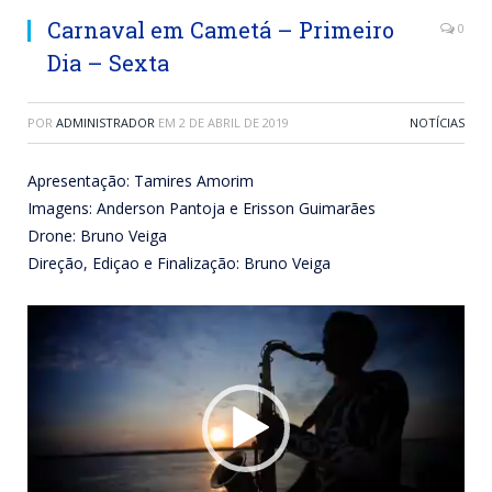
Carnaval em Cametá – Primeiro
0
Dia – Sexta
POR
ADMINISTRADOR
EM
2 DE ABRIL DE 2019
NOTÍCIAS
Apresentação: Tamires Amorim
Imagens: Anderson Pantoja e Erisson Guimarães
Drone: Bruno Veiga
Direção, Ediçao e Finalização: Bruno Veiga
Tocador
de
vídeo