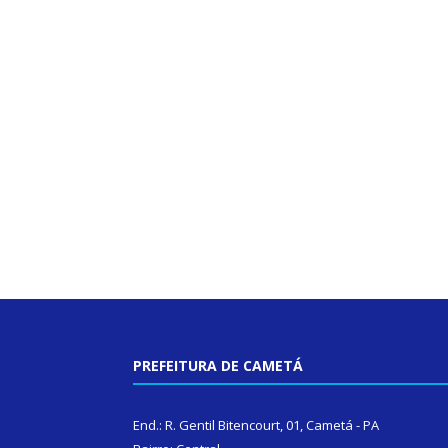
PREFEITURA DE CAMETÁ
End.: R. Gentil Bitencourt, 01, Cametá - PA