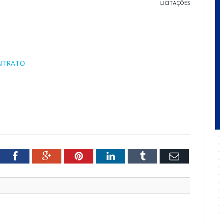
LICITAÇÕES
ONTRATO
tter
Facebook
Google+
Pinterest
LinkedIn
Tumblr
Email