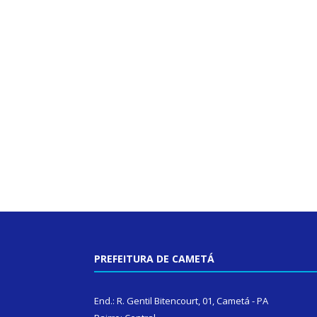
PREFEITURA DE CAMETÁ
End.: R. Gentil Bitencourt, 01, Cametá - PA