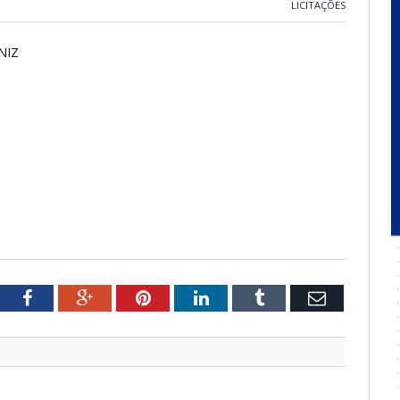
LICITAÇÕES
NIZ
tter
Facebook
Google+
Pinterest
LinkedIn
Tumblr
Email