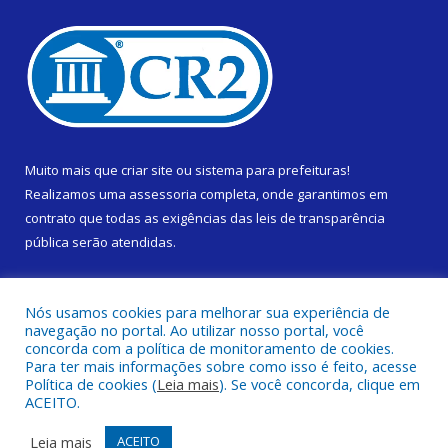
Muito mais que
criar site
ou
sistema para prefeituras
!
Realizamos uma
assessoria
completa, onde garantimos em
contrato que todas as exigências das
leis de transparência
pública
serão atendidas.
Conheça o
PNTP
e o
Radar da Transparência Pública
Nós usamos cookies para melhorar sua experiência de
navegação no portal. Ao utilizar nosso portal, você
concorda com a política de monitoramento de cookies.
Para ter mais informações sobre como isso é feito, acesse
Política de cookies (
Leia mais
). Se você concorda, clique em
Todos os direitos reservados a Prefeitura Municipal de Cametá.
ACEITO.
Mapa do Site
Acessar Área Administrativa
Leia mais
ACEITO