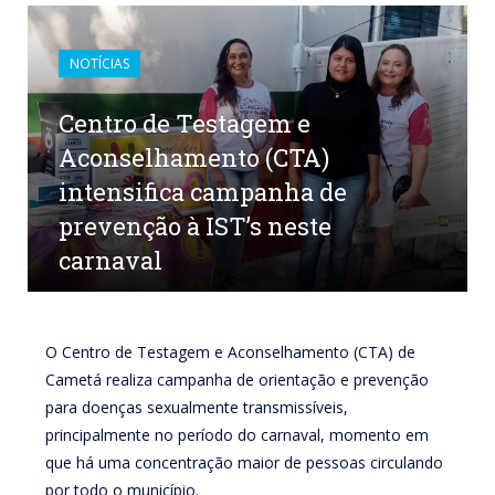
NOTÍCIAS
Centro de Testagem e
Aconselhamento (CTA)
intensifica campanha de
prevenção à IST’s neste
carnaval
por
CR2-ADMIN3
em
16 DE FEVEREIRO DE 2023
0
COMENTÁRIOS
O Centro de Testagem e Aconselhamento (CTA) de
Cametá realiza campanha de orientação e prevenção
para doenças sexualmente transmissíveis,
principalmente no período do carnaval, momento em
que há uma concentração maior de pessoas circulando
por todo o município.