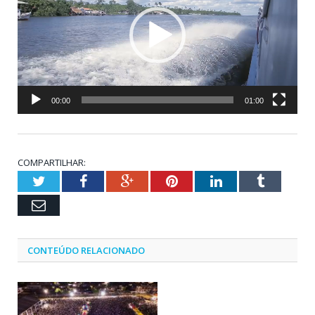
00:00
01:00
COMPARTILHAR:
Twitter
Facebook
Google+
Pinterest
LinkedIn
Tumblr
Email
CONTEÚDO RELACIONADO