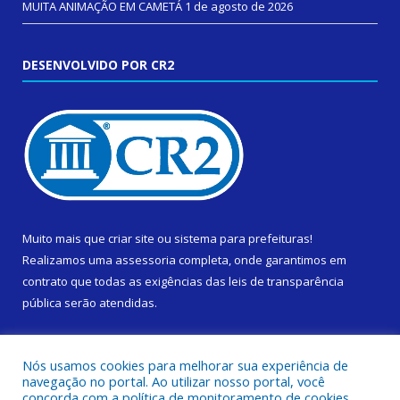
MUITA ANIMAÇÃO EM CAMETÁ
1 de agosto de 2026
DESENVOLVIDO POR CR2
Muito mais que
criar site
ou
sistema para prefeituras
!
Realizamos uma
assessoria
completa, onde garantimos em
contrato que todas as exigências das
leis de transparência
pública
serão atendidas.
Conheça o
PNTP
e o
Radar da Transparência Pública
Nós usamos cookies para melhorar sua experiência de
navegação no portal. Ao utilizar nosso portal, você
concorda com a política de monitoramento de cookies.