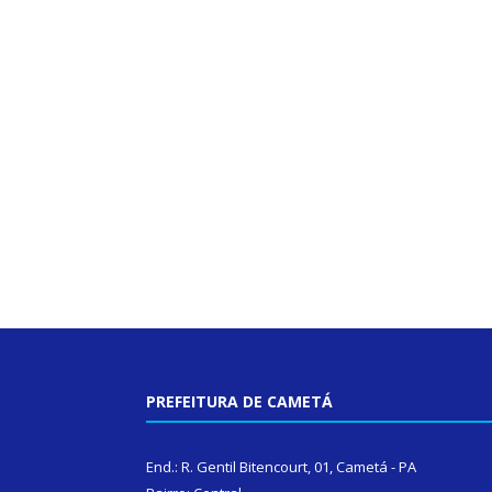
PREFEITURA DE CAMETÁ
End.: R. Gentil Bitencourt, 01, Cametá - PA