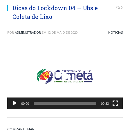
Dicas do Lockdown 04 – Ubs e
0
Coleta de Lixo
POR
ADMINISTRADOR
EM
12 DE MAIO DE 2020
NOTÍCIAS
Tocador
de
vídeo
00:00
00:33
COMPARTILHAR: