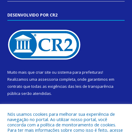
DESENVOLVIDO POR CR2
Muito mais que
criar site
ou
sistema para prefeituras
!
Realizamos uma
assessoria
completa, onde garantimos em
contrato que todas as exigências das
leis de transparência
pública
serão atendidas.
Conheça o
PNTP
e o
Radar da Transparência Pública
Nós usamos cookies para melhorar sua experiência de
navegação no portal. Ao utilizar nosso portal, você
concorda com a política de monitoramento de cookies.
Para ter mais informações sobre como isso é feito, acesse