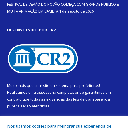
FESTIVAL DE VERÃO DO POVÃO COMEÇA COM GRANDE PÚBLICO E
MUITA ANIMAÇÃO EM CAMETÁ
1 de agosto de 2026
DESENVOLVIDO POR CR2
Muito mais que
criar site
ou
sistema para prefeituras
!
Realizamos uma
assessoria
completa, onde garantimos em
contrato que todas as exigências das
leis de transparência
pública
serão atendidas.
Conheça o
PNTP
e o
Radar da Transparência Pública
Nós usamos cookies para melhorar sua experiência de