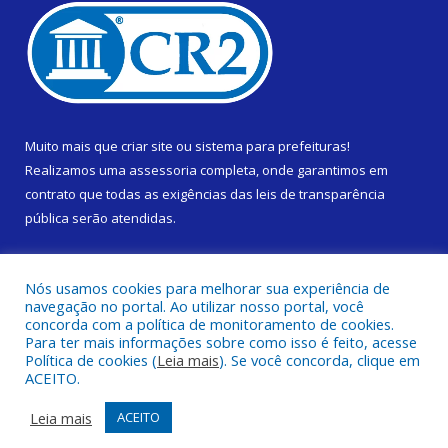
Muito mais que
criar site
ou
sistema para prefeituras
!
Realizamos uma
assessoria
completa, onde garantimos em
contrato que todas as exigências das
leis de transparência
pública
serão atendidas.
Conheça o
PNTP
e o
Radar da Transparência Pública
Nós usamos cookies para melhorar sua experiência de
navegação no portal. Ao utilizar nosso portal, você
concorda com a política de monitoramento de cookies.
Para ter mais informações sobre como isso é feito, acesse
Política de cookies (
Leia mais
). Se você concorda, clique em
Todos os direitos reservados a Prefeitura Municipal de Cametá.
ACEITO.
Mapa do Site
Acessar Área Administrativa
Leia mais
ACEITO
Acessar Webmail