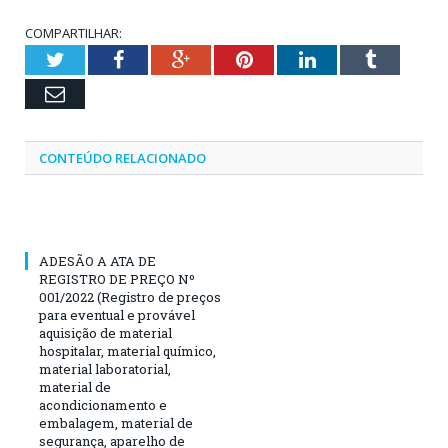
COMPARTILHAR:
Twitter
Facebook
Google+
Pinterest
LinkedIn
Tumblr
Email
CONTEÚDO RELACIONADO
ADESÃO A ATA DE
REGISTRO DE PREÇO Nº
001/2022 (Registro de preços
para eventual e provável
aquisição de material
hospitalar, material químico,
material laboratorial,
material de
acondicionamento e
embalagem, material de
segurança, aparelho de