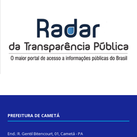
PREFEITURA DE CAMETÁ
End.: R. Gentil Bitencourt, 01, Cametá - PA