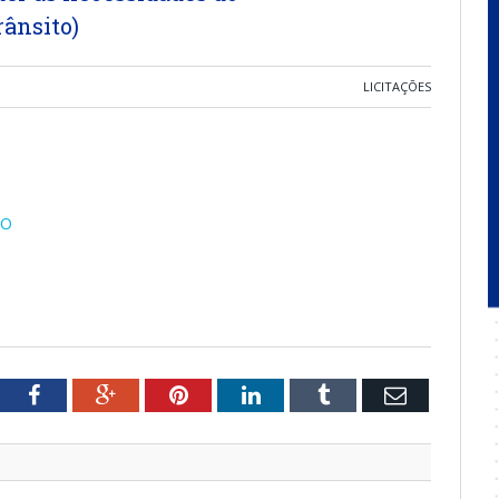
ânsito)
LICITAÇÕES
ÃO
tter
Facebook
Google+
Pinterest
LinkedIn
Tumblr
Email