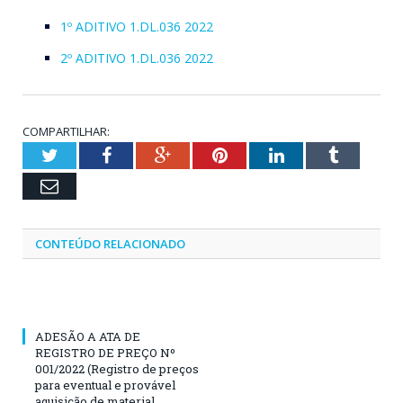
1º ADITIVO 1.DL.036 2022
2º ADITIVO 1.DL.036 2022
COMPARTILHAR:
Twitter
Facebook
Google+
Pinterest
LinkedIn
Tumblr
Email
CONTEÚDO RELACIONADO
ADESÃO A ATA DE
REGISTRO DE PREÇO Nº
001/2022 (Registro de preços
para eventual e provável
aquisição de material