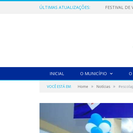
ÚLTIMAS ATUALIZAÇÕES:
INICIAL
O MUNICÍPIO
O
»
»
VOCÊ ESTÁ EM:
Home
Notícias
#escolap