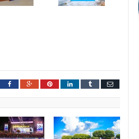
tter
Facebook
Google+
Pinterest
LinkedIn
Tumblr
Email