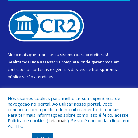
Muito mais que
criar site
ou
sistema para prefeituras
!
Realizamos uma
assessoria
completa, onde garantimos em
contrato que todas as exigências das
leis de transparência
pública
serão atendidas.
Conheça o
PNTP
e o
Radar da Transparência Pública
Nós usamos cookies para melhorar sua experiência de
navegação no portal. Ao utilizar nosso portal, você
concorda com a política de monitoramento de cookies.
Para ter mais informações sobre como isso é feito, acesse
Política de cookies (
Leia mais
). Se você concorda, clique em
Todos os direitos reservados a Prefeitura Municipal de Cametá.
ACEITO.
Mapa do Site
Acessar Área Administrativa