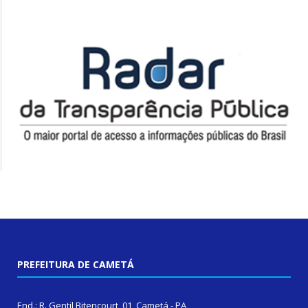
PREFEITURA DE CAMETÁ
End.: R. Gentil Bitencourt, 01, Cametá - PA