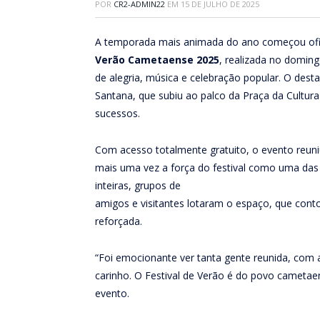
POR
CR2-ADMIN22
EM
15 DE JULHO DE 2025
A temporada mais animada do ano começou ofi
Verão Cametaense 2025
, realizada no doming
de alegria, música e celebração popular. O dest
Santana, que subiu ao palco da Praça da Cultur
sucessos.
Com acesso totalmente gratuito, o evento reun
mais uma vez a força do festival como uma das 
inteiras, grupos de
amigos e visitantes lotaram o espaço, que cont
reforçada.
“Foi emocionante ver tanta gente reunida, com 
carinho. O Festival de Verão é do povo cametaen
evento.