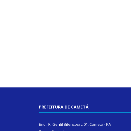
PREFEITURA DE CAMETÁ
End.: R. Gentil Bitencourt, 01, Cametá - PA