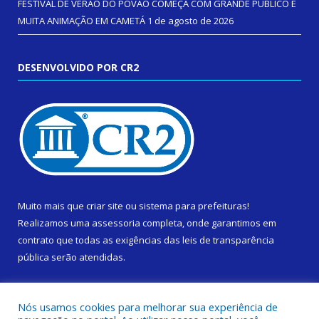
FESTIVAL DE VERÃO DO POVÃO COMEÇA COM GRANDE PÚBLICO E
MUITA ANIMAÇÃO EM CAMETÁ
1 de agosto de 2026
DESENVOLVIDO POR CR2
Muito mais que
criar site
ou
sistema para prefeituras
!
Realizamos uma
assessoria
completa, onde garantimos em
contrato que todas as exigências das
leis de transparência
pública
serão atendidas.
Conheça o
PNTP
e o
Radar da Transparência Pública
Nós usamos cookies para melhorar sua experiência de