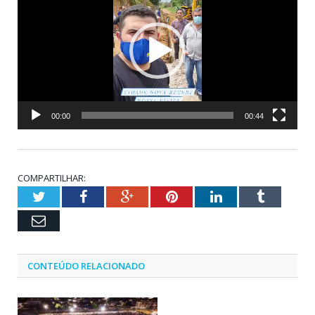
vídeo
00:00
00:44
COMPARTILHAR:
Twitter
Facebook
Google+
Pinterest
LinkedIn
Tumblr
Email
CONTEÚDO RELACIONADO