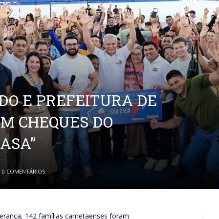
DO E PREFEITURA DE
M CHEQUES DO
ASA”
0 COMENTÁRIOS
ança, 142 famílias cametaenses foram