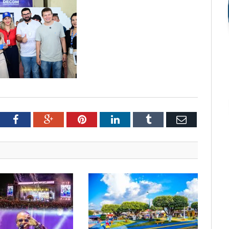
tter
Facebook
Google+
Pinterest
LinkedIn
Tumblr
Email