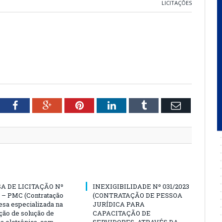
LICITAÇÕES
tter
Facebook
Google+
Pinterest
LinkedIn
Tumblr
Email
A DE LICITAÇÃO Nº
INEXIGIBILIDADE Nº 031/2023
 – PMC (Contratação
(CONTRATAÇÃO DE PESSOA
sa especializada na
JURÍDICA PARA
ção de solução de
CAPACITAÇÃO DE