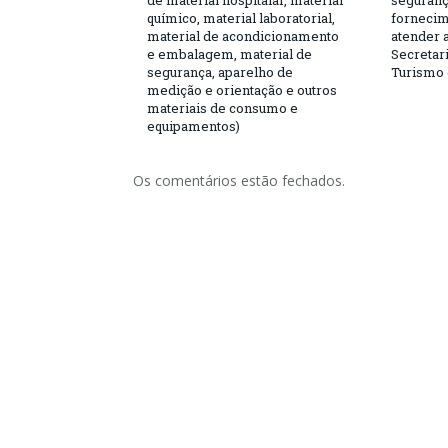
de material hospitalar, material
seguranç
químico, material laboratorial,
fornecim
material de acondicionamento
atender 
e embalagem, material de
Secretari
segurança, aparelho de
Turismo 
medição e orientação e outros
materiais de consumo e
equipamentos)
Os comentários estão fechados.