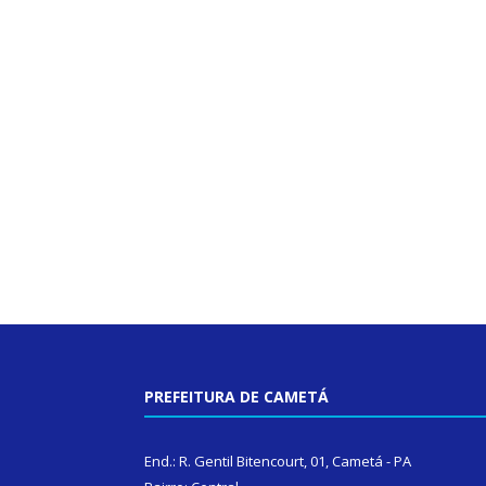
PREFEITURA DE CAMETÁ
End.: R. Gentil Bitencourt, 01, Cametá - PA