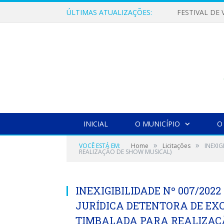
ÚLTIMAS ATUALIZAÇÕES:
INICIAL
O MUNICÍPIO
O
»
»
VOCÊ ESTÁ EM:
Home
Licitações
INEXI
REALIZAÇÃO DE SHOW MUSICAL)
INEXIGIBILIDADE Nº 007/202
JURÍDICA DETENTORA DE EX
TIMBALADA PARA REALIZAÇ