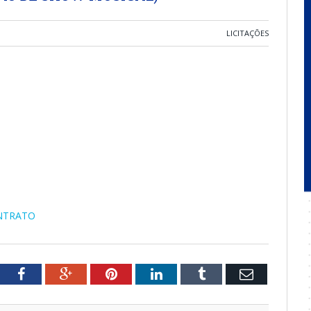
LICITAÇÕES
ONTRATO
tter
Facebook
Google+
Pinterest
LinkedIn
Tumblr
Email