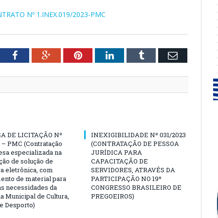
TRATO Nº 1.INEX.019/2023-PMC
tter
Facebook
Google+
Pinterest
LinkedIn
Tumblr
Email
A DE LICITAÇÃO Nº
INEXIGIBILIDADE Nº 031/2023
 – PMC (Contratação
(CONTRATAÇÃO DE PESSOA
sa especializada na
JURÍDICA PARA
ção de solução de
CAPACITAÇÃO DE
a eletrônica, com
SERVIDORES, ATRAVÉS DA
ento de material para
PARTICIPAÇÃO NO 19º
as necessidades da
CONGRESSO BRASILEIRO DE
a Municipal de Cultura,
PREGOEIROS)
e Desporto)