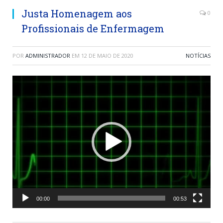
Justa Homenagem aos
0
Profissionais de Enfermagem
POR
ADMINISTRADOR
EM
12 DE MAIO DE 2020
NOTÍCIAS
Tocador
de
vídeo
00:00
00:53