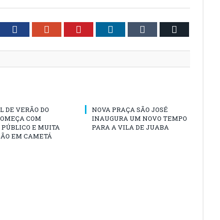
tter
Facebook
Google+
Pinterest
LinkedIn
Tumblr
Email
L DE VERÃO DO
NOVA PRAÇA SÃO JOSÉ
COMEÇA COM
INAUGURA UM NOVO TEMPO
PÚBLICO E MUITA
PARA A VILA DE JUABA
ÃO EM CAMETÁ