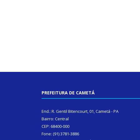
PREFEITURA DE CAMETÁ
End.: R. Gentil Bitencourt, 01, Cametá - PA
Bairro: Central
CEP: 68400-000
Fone: (91) 3781-3886