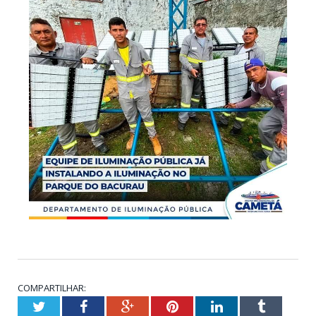
COMPARTILHAR:
Twitter
Facebook
Google+
Pinterest
LinkedIn
Tumblr