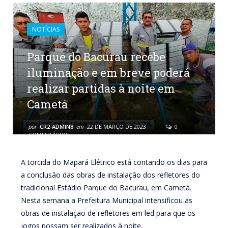
NOTÍCIAS
Parque do Bacurau recebe
iluminação e em breve poderá
realizar partidas à noite em
Cametá
por
CR2-ADMIN8
em
22 DE MARÇO DE 2023
0
COMENTÁRIOS
A torcida do Mapará Elétrico está contando os dias para
a conclusão das obras de instalação dos refletores do
tradicional Estádio Parque do Bacurau, em Cametá.
Nesta semana a Prefeitura Municipal intensificou as
obras de instalação de refletores em led para que os
jogos possam ser realizados à noite.