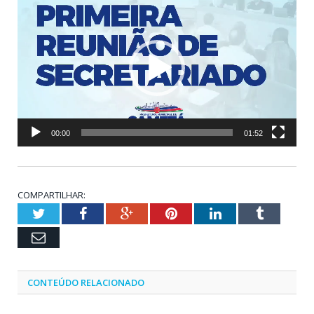
de
vídeo
00:00
01:52
COMPARTILHAR:
Twitter
Facebook
Google+
Pinterest
LinkedIn
Tumblr
Email
CONTEÚDO RELACIONADO