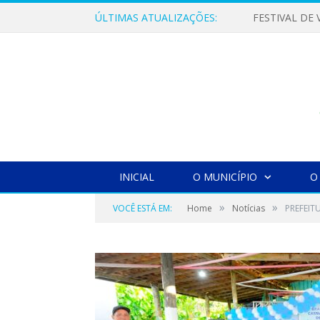
ÚLTIMAS ATUALIZAÇÕES:
INICIAL
O MUNICÍPIO
O
»
»
VOCÊ ESTÁ EM:
Home
Notícias
PREFEIT