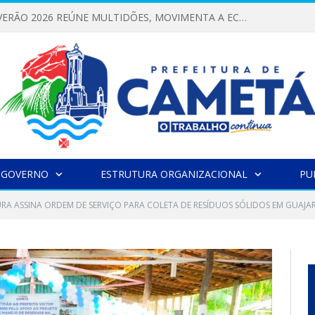
FESTIVAL DE VERÃO 2026 REÚNE MULTIDÕES, MOVIMENTA A ECONOMIA E FORTALECE A CULTURA LOCAL
 GOVERNO
ESTRUTURA ORGANIZACIONAL
PU
URA ASSINA ORDEM DE SERVIÇO PARA COLETA DE RESÍDUOS SÓLIDOS EM GUAJA