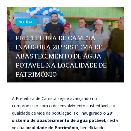
NOTÍCIAS
PREFEITURA DE CAMETÁ
INAUGURA 28º SISTEMA DE
ABASTECIMENTO DE ÁGUA
POTÁVEL NA LOCALIDADE DE
PATRIMÔNIO
por
CR2-ADMIN22
em
8 DE SETEMBRO DE 2025
0
COMENTÁRIOS
A Prefeitura de Cametá segue avançando no
compromisso com o desenvolvimento sustentável e a
qualidade de vida da população. Foi inaugurado o
28º
sistema de abastecimento de água potável
, desta
vez na
localidade de Patrimônio
, beneficiando