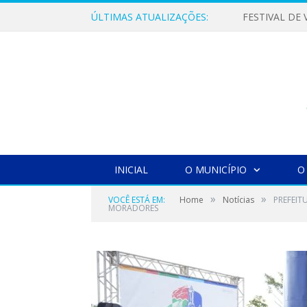
ÚLTIMAS ATUALIZAÇÕES:
INICIAL
O MUNICÍPIO
O
»
»
VOCÊ ESTÁ EM:
Home
Notícias
PREFEIT
MORADORES