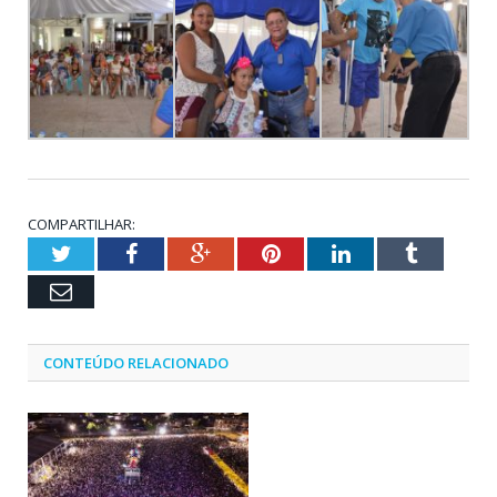
COMPARTILHAR:
Twitter
Facebook
Google+
Pinterest
LinkedIn
Tumblr
Email
CONTEÚDO RELACIONADO