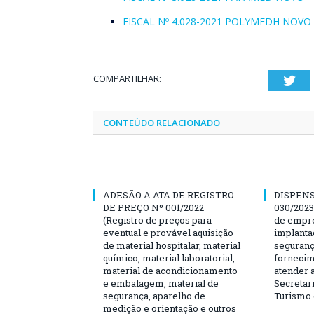
FISCAL Nº 4.028-2021 POLYMEDH NOVO
COMPARTILHAR:
Twi
CONTEÚDO RELACIONADO
ADESÃO A ATA DE REGISTRO
DISPENS
DE PREÇO Nº 001/2022
030/2023
(Registro de preços para
de empre
eventual e provável aquisição
implanta
de material hospitalar, material
seguranç
químico, material laboratorial,
fornecim
material de acondicionamento
atender 
e embalagem, material de
Secretari
segurança, aparelho de
Turismo 
medição e orientação e outros