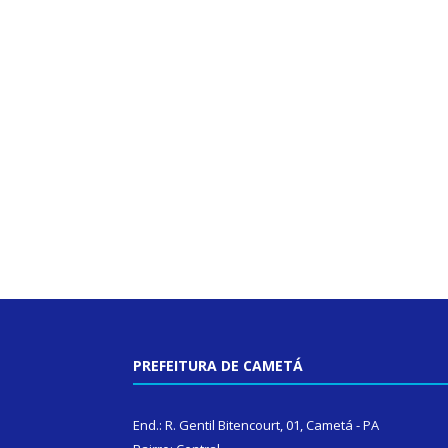
PREFEITURA DE CAMETÁ
End.: R. Gentil Bitencourt, 01, Cametá - PA