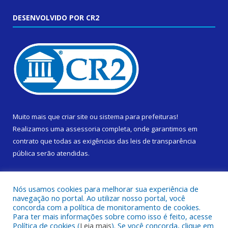
DESENVOLVIDO POR CR2
Muito mais que
criar site
ou
sistema para prefeituras
!
Realizamos uma
assessoria
completa, onde garantimos em
contrato que todas as exigências das
leis de transparência
pública
serão atendidas.
Conheça o
PNTP
e o
Radar da Transparência Pública
Nós usamos cookies para melhorar sua experiência de
navegação no portal. Ao utilizar nosso portal, você
concorda com a política de monitoramento de cookies.
Para ter mais informações sobre como isso é feito, acesse
Política de cookies (
Leia mais
). Se você concorda, clique em