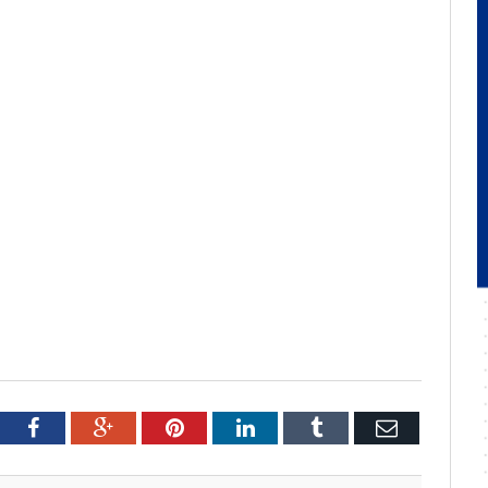
tter
Facebook
Google+
Pinterest
LinkedIn
Tumblr
Email