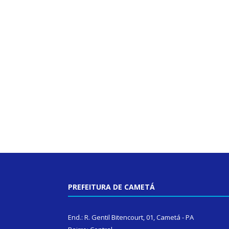
PREFEITURA DE CAMETÁ
End.: R. Gentil Bitencourt, 01, Cametá - PA