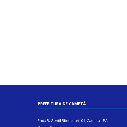
PREFEITURA DE CAMETÁ
End.: R. Gentil Bitencourt, 01, Cametá - PA