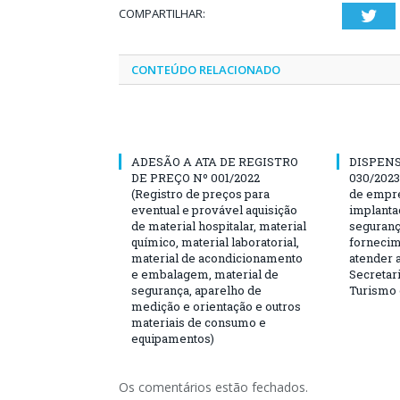
COMPARTILHAR:
Twi
CONTEÚDO RELACIONADO
ADESÃO A ATA DE REGISTRO
DISPENS
DE PREÇO Nº 001/2022
030/2023
(Registro de preços para
de empre
eventual e provável aquisição
implanta
de material hospitalar, material
seguranç
químico, material laboratorial,
fornecim
material de acondicionamento
atender 
e embalagem, material de
Secretari
segurança, aparelho de
Turismo 
medição e orientação e outros
materiais de consumo e
equipamentos)
Os comentários estão fechados.